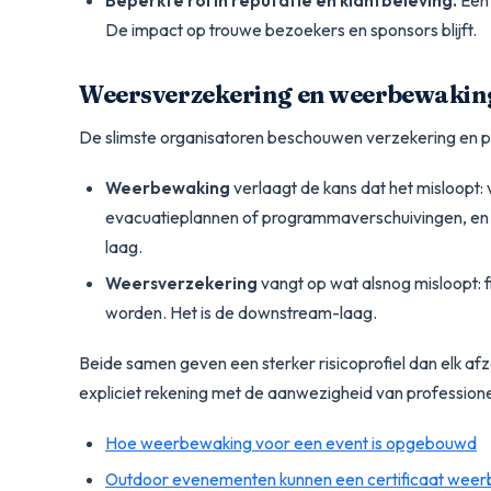
Beperkte rol in reputatie en klantbeleving.
Een 
De impact op trouwe bezoekers en sponsors blijft.
Weersverzekering en weerbewaking
De slimste organisatoren beschouwen verzekering en pre
Weerbewaking
verlaagt de kans dat het misloopt
evacuatieplannen of programmaverschuivingen, en 
laag.
Weersverzekering
vangt op wat alsnog misloopt: 
worden. Het is de
downstream
-laag.
Beide samen geven een sterker risicoprofiel dan elk a
expliciet rekening met de aanwezigheid van profession
Hoe weerbewaking voor een event is opgebouwd
Outdoor evenementen kunnen een certificaat wee