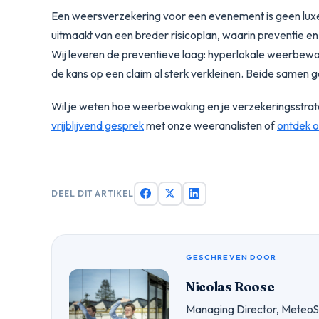
Een weersverzekering voor een evenement is geen luxe,
uitmaakt van een breder risicoplan, waarin preventie 
Wij leveren de preventieve laag: hyperlokale weerbew
de kans op een claim al sterk verkleinen. Beide samen g
Wil je weten hoe weerbewaking en je verzekeringsstrate
vrijblijvend gesprek
met onze weeranalisten of
ontdek o
DEEL DIT ARTIKEL
GESCHREVEN DOOR
Nicolas Roose
Managing Director, Meteo