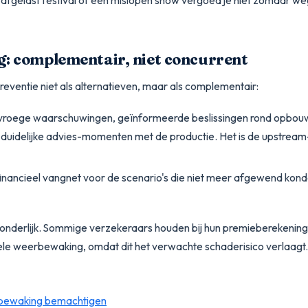
afgelast festival of een mislopen show vergoed je niet zomaar we
: complementair, niet concurrent
ventie niet als alternatieven, maar als
complementair
:
: vroege waarschuwingen, geïnformeerde beslissingen rond opbou
duidelijke advies-momenten met de productie. Het is de
upstream
financieel vangnet voor de scenario's die niet meer afgewend kon
fzonderlijk. Sommige verzekeraars houden bij hun premieberekening
ele weerbewaking, omdat dit het verwachte schaderisico verlaagt.
rbewaking bemachtigen