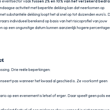
de eventsector vaak
tussen 2% en 10% van het verzekerd bedr
ndaagse activiteit met beperkte dekking kan dat neerkomen op
t substantiële dekking loopt het al snel op tot duizenden euro's. 
ars individueel berekend op basis van het risicoprofiel van jouw
n op een ongunstige datum kunnen aanzienlijk hogere percentage
et
ossing. Drie reële beperkingen:
seert pas wanneer het kwaad al geschied is. Ze voorkomt geen
rio op een evenement is letsel of erger. Daar speelt geen polis e