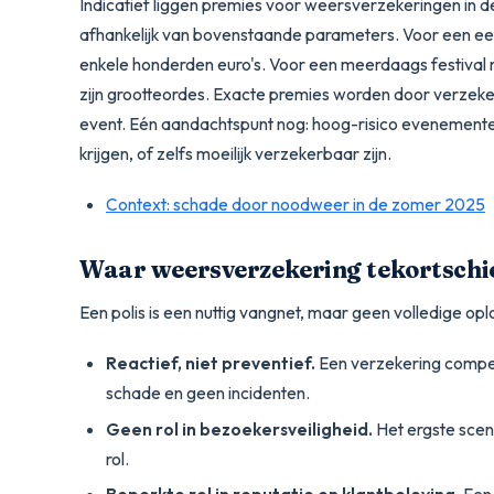
Indicatief liggen premies voor weersverzekeringen in 
afhankelijk van bovenstaande parameters. Voor een ee
enkele honderden euro's. Voor een meerdaags festival me
zijn grootteordes. Exacte premies worden door verzekera
event. Eén aandachtspunt nog: hoog-risico evenemente
krijgen, of zelfs moeilijk verzekerbaar zijn.
Context: schade door noodweer in de zomer 2025
Waar weersverzekering tekortschi
Een polis is een nuttig vangnet, maar geen volledige opl
Reactief, niet preventief.
Een verzekering compen
schade en geen incidenten.
Geen rol in bezoekersveiligheid.
Het ergste scena
rol.