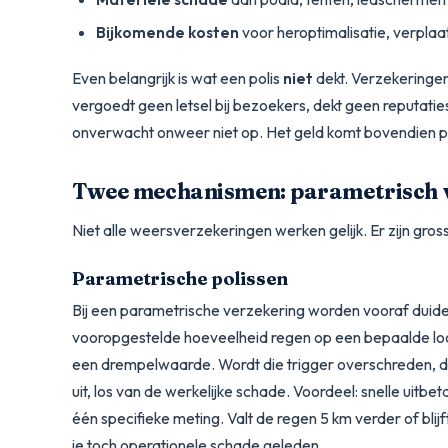
Bijkomende kosten
voor heroptimalisatie, verplaa
Even belangrijk is wat een polis
niet
dekt. Verzekeringen 
vergoedt geen letsel bij bezoekers, dekt geen reputati
onverwacht onweer niet op. Het geld komt bovendien pa
Twee mechanismen: parametrisch v
Niet alle weersverzekeringen werken gelijk. Er zijn gr
Parametrische polissen
Bij een parametrische verzekering worden vooraf duide
vooropgestelde hoeveelheid regen op een bepaalde loc
een drempelwaarde. Wordt die trigger overschreden, 
uit, los van de werkelijke schade. Voordeel: snelle uitbe
één specifieke meting. Valt de regen 5 km verder of blijf
je toch operationele schade geleden.