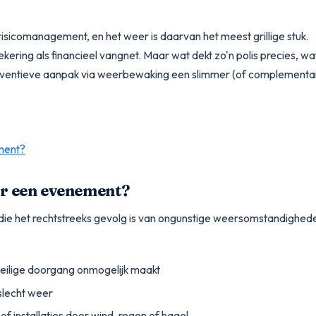
isicomanagement, en het weer is daarvan het meest grillige stuk.
ing als financieel vangnet. Maar wat dekt zo'n polis precies, wa
reventieve aanpak via weerbewaking een slimmer (of complementai
ment?
or een evenement?
ie het rechtstreeks gevolg is van ongunstige weersomstandighed
eilige doorgang onmogelijk maakt
slecht weer
f installaties door wind, regen of hagel