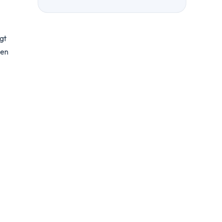
gt
den