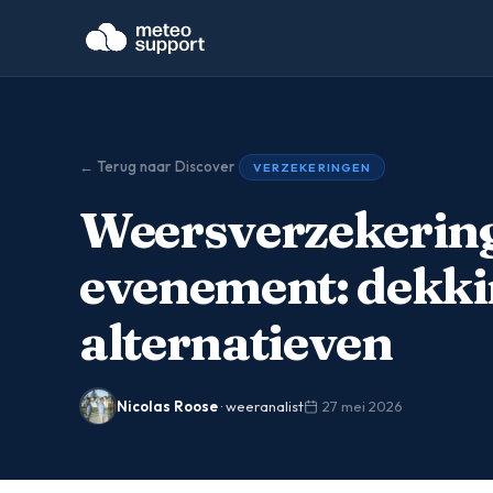
← Terug naar Discover
VERZEKERINGEN
Weersverzekering
evenement: dekkin
alternatieven
Nicolas Roose
· weeranalist
27 mei 2026