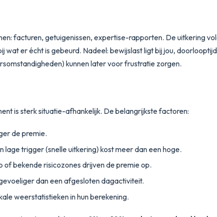
nen
: facturen, getuigenissen, expertise-rapporten. De uitkering vol
j wat er écht is gebeurd. Nadeel: bewijslast ligt bij jou, doorlooptij
eersomstandigheden) kunnen later voor frustratie zorgen.
is sterk situatie-afhankelijk. De belangrijkste factoren:
ger de premie.
 lage trigger (snelle uitkering) kost meer dan een hoge.
of bekende risicozones drijven de premie op.
gevoeliger dan een afgesloten dagactiviteit.
le weerstatistieken in hun berekening.