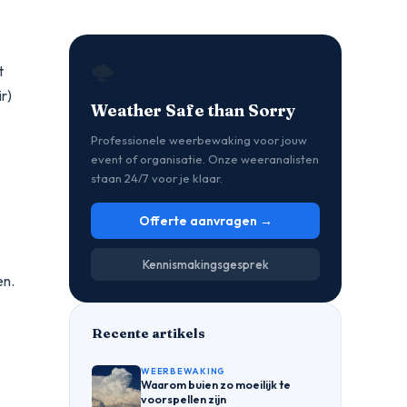
🌩️
t
r)
Weather Safe than Sorry
Professionele weerbewaking voor jouw
event of organisatie. Onze weeranalisten
staan 24/7 voor je klaar.
Offerte aanvragen →
Kennismakingsgesprek
en.
Recente artikels
WEERBEWAKING
Waarom buien zo moeilijk te
voorspellen zijn