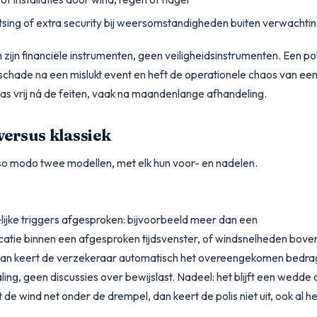
tsing of extra security bij weersomstandigheden buiten verwachti
zijn financiële instrumenten, geen veiligheidsinstrumenten. Een pol
eschade na een mislukt event en heft de operationele chaos van ee
s vrij ná de feiten, vaak na maandenlange afhandeling.
ersus klassiek
osso modo twee modellen, met elk hun voor- en nadelen.
lijke
triggers
afgesproken: bijvoorbeeld meer dan een
atie binnen een afgesproken tijdsvenster, of windsnelheden bove
dan keert de verzekeraar automatisch het overeengekomen bedra
taling, geen discussies over bewijslast. Nadeel: het blijft een wedde
t de wind net onder de drempel, dan keert de polis niet uit, ook al h