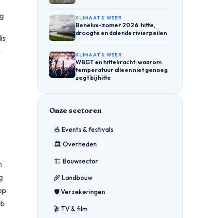
ng
KLIMAAT & WEER
Benelux-zomer 2026: hitte,
droogte en dalende rivierpeilen
is
n
KLIMAAT & WEER
WBGT en hittekracht: waarom
temperatuur alleen niet genoeg
zegt bij hitte
Onze sectoren
🎪 Events & festivals
🏛️ Overheden
🏗️ Bouwsector
n
g
🌾 Landbouw
 op
🛡️ Verzekeringen
eb
🎬 TV & film