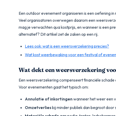
Een outdoor evenement organiseren is een oefening in r
Veel organisatoren overwegen daarom een weersverzeker
mag je verwachten qua kostprijs, en wanneer is een p
alternatief? Dit artikel zet de zaken op een rij.
Lees ook: wat is een weersverzekering precies?
Wat kost weerbewaking voor een festival of evene
Wat dekt een weersverzekering vo
Een weersverzekering compenseert financiële schade d
Voor evenementen gaat het typisch om:
Annulatie of inkortingen
wanneer het weer een v
Omzetverlies
bij minder publiek dan begroot door 
Materiële schade
aan podia, tenten, ledschermen o