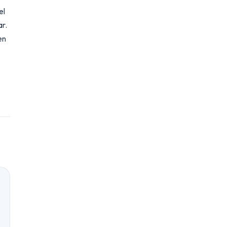
el
ar.
en