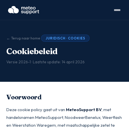
← Terug naar home
JURIDISCH · COOKIES
Cookiebeleid
Versie 2026-1 · Laatste update: 14 april 2026
Voorwoord
Deze cookie policy gaat uit van
MeteoSupport BV
, met
handelsnamen MeteoSupport, NoodweerBenelux, Weerflash
en Weerstation Waregem, met maatschappelijke zetel te