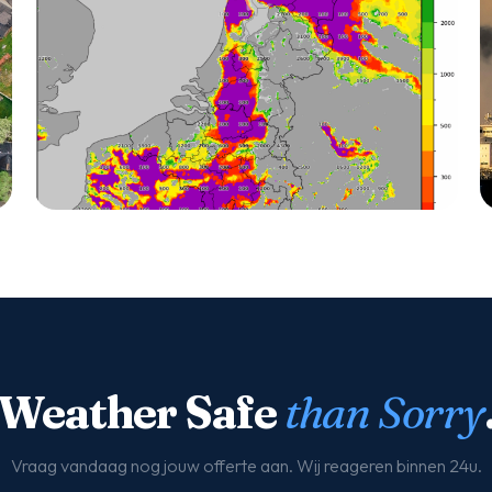
DATA
Historische weerdata
Weather Safe
than Sorry
Vraag vandaag nog jouw offerte aan. Wij reageren binnen 24u.