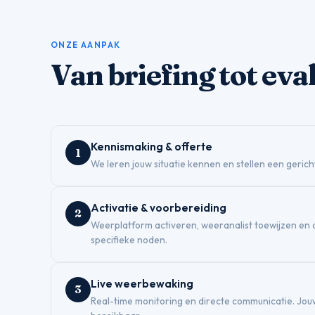
ONZE AANPAK
Van briefing tot eva
Kennismaking & offerte
1
We leren jouw situatie kennen en stellen een gerich
Activatie & voorbereiding
2
Weerplatform activeren, weeranalist toewijzen en
specifieke noden.
Live weerbewaking
3
Real-time monitoring en directe communicatie. Jouw 