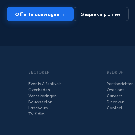
Offerte aanvragen →
Gesprek inplannen
SECTOREN
BEDRIJF
Events & festivals
Persberichten
Overheden
Over ons
Verzekeringen
Careers
Bouwsector
Discover
Landbouw
Contact
TV & film