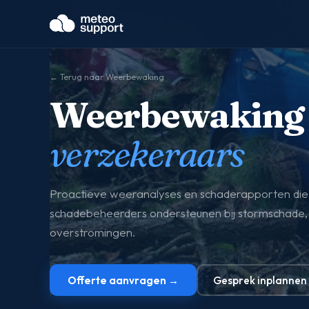
← Terug naar Weerbewaking
Weerbewaking
verzekeraars
Proactieve weeranalyses en schaderapporten die
schadebeheerders ondersteunen bij stormschade,
overstromingen.
Offerte aanvragen →
Gesprek inplannen