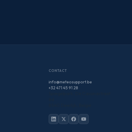
CONTACT
info@meteosupport.be
+32 471 45 91 28
Spiegelpark, De Cassinastraat
6d
8540 Deerlijk, België