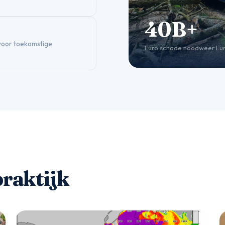
40B+
voor toekomstige
Euro schade noodweer Eu
praktijk