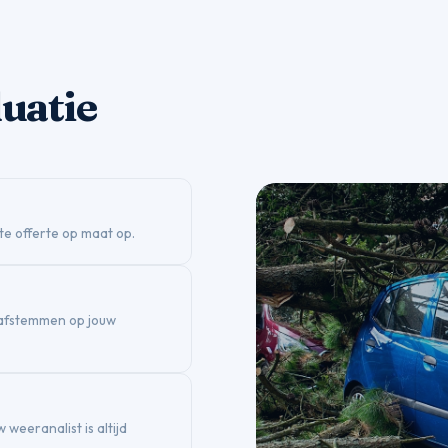
luatie
te offerte op maat op.
 afstemmen op jouw
weeranalist is altijd