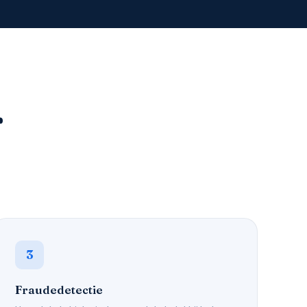
r
3
Fraudedetectie