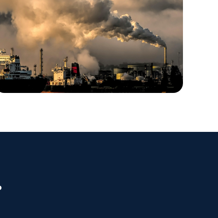
ANALYSE
Klimaatrisico mapping
.