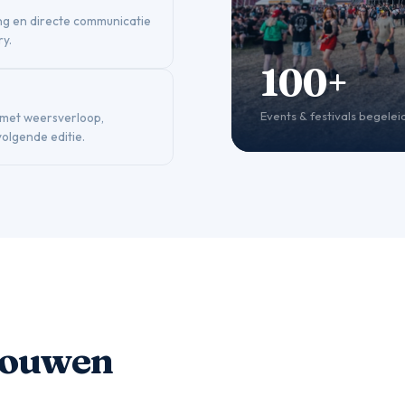
ing en directe communicatie
ry.
100+
Events & festivals begelei
 met weersverloop,
olgende editie.
trouwen