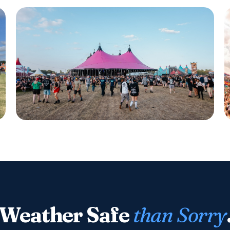
FESTIVAL · NEDERLAND
Jera on Air
Weather Safe
than Sorry