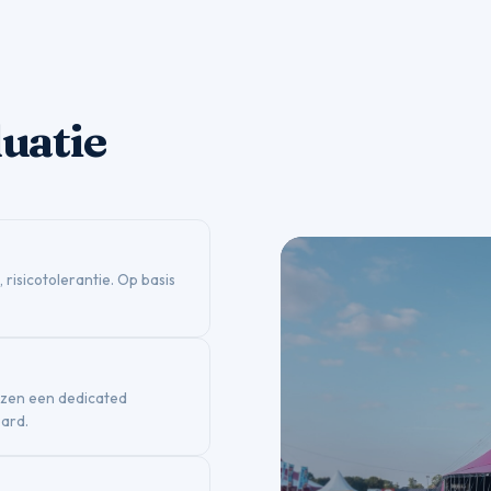
luatie
 risicotolerantie. Op basis
jzen een dedicated
oard.