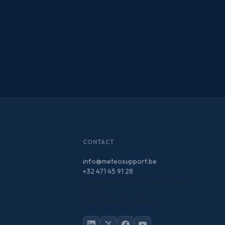
CONTACT
info@meteosupport.be
+32 471 45 91 28
Spiegelpark, De Cassinastraat
6d
8540 Deerlijk, België